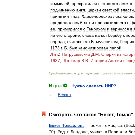
и
мыслей
,
превратился
в
строгого
аскета
.
подчинению
англ
.
церкви
светской
власти
принятия
т
.
наз
.
Кларендонских
постанов
продолжалось
6
лет
и
превратило
его
в
ф
ее
,
примирился
с
Генрихом
и
вернулся
в
на
его
стороне
,
снова
начал
борьбу
с
кор
народа
,
считавшего
Б
.
мучеником
,
Генрих
1173
г
.
Б
.
был
канонизирован
папой
.
Лит
.
:
Петрушевский
Д
.
М
.
Очерки
из
истор
1937
;
Штокмар
В
.
В
.
История
Англии
в
сре
Средневековый
мир
в
терминах
,
именах
и
названиях
.
Игры ⚽
Нужно сделать НИР?
Безант
Смотреть что такое "Бекет, Томас"
Бекет Томас, св.
— Бекет Томас, св. (Beck
70). Род. в Лондоне, учился в Париже и Бо