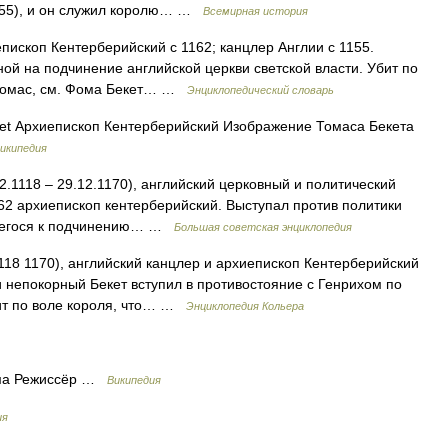
1155), и он служил королю… …
Всемирная история
епископ Кентерберийский с 1162; канцлер Англии с 1155.
ной на подчинение английской церкви светской власти. Убит по
Т Томас, см. Фома Бекет… …
Энциклопедический словарь
t Архиепископ Кентерберийский Изображение Томаса Бекета
икипедия
2.1118 ‒ 29.12.1170), английский церковный и политический
162 архиепископ кентерберийский. Выступал против политики
ившегося к подчинению… …
Большая советская энциклопедия
1118 1170), английский канцлер и архиепископ Кентерберийский
и непокорный Бекет вступил в противостояние с Генрихом по
бит по воле короля, что… …
Энциклопедия Кольера
ама Режиссёр …
Википедия
ия