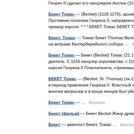
Генрих II сделал его канцлером Англии (
Бекет Томас
— (Becket) (1118 1170), архи
Противник политики Генриха II, направлен
приказу короля. * * * БЕКЕТ Томас БЕКЕ
Бекет, Томас
— Томас Бекет Thomas Becke
на витраже Кентерберийского собора …
В
Бекет Томас
— Бекет (Becket) Томас (21.1
деятель. С 1155 канцлер королевства; с 1
короля Генриха II Плантагенета, стрем
БЕКЕТ Томас
— (Becket, St. Thomas) (ок.
в период правления Генриха II. Властный 
многим вопросам и в конце концов был у
Бекет Томас
— …
Википедия
Бекет (фильм)
— Бекет Becket Жанр др
Бекет
— аванпост Бекет, Томас …
Википед