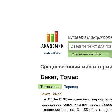
Словари и энциклоп
academic.ru
Средневековый мир в терминах, именах и названиях
Средневековый мир в терми
Бекет, Томас
Толкование
Перевод
Бекет
,
Томас
(
ок
.
1118
—
1170
) —
глава
англ
.
церкви
,
арх
царедворец
,
советник
и
друг
короля
Генр
отношения
к
церкви
.
С
1155
г
.
был
канцле