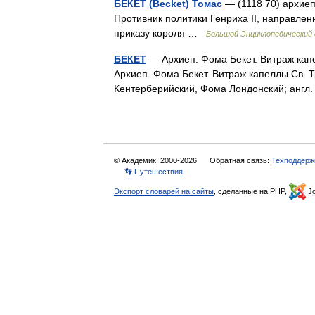
БЕКЕТ (Becket) Томас
— (1118 70) архиеп
Противник политики Генриха II, направлен
приказу короля …
Большой Энциклопедический 
БЕКЕТ
— Архиеп. Фома Бекет. Витраж капе
Архиеп. Фома Бекет. Витраж капеллы Св. 
Кентерберийский, Фома Лондонский; анг
© Академик, 2000-2026
Обратная связь:
Техподдерж
👣 Путешествия
Экспорт словарей на сайты
, сделанные на PHP,
Jo