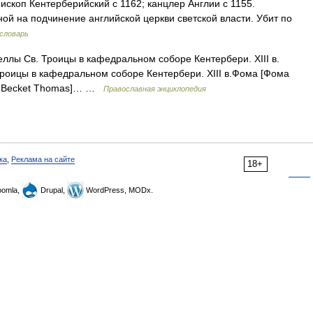
ископ Кентерберийский с 1162; канцлер Англии с 1155.
ной на подчинение английской церкви светской власти. Убит по
словарь
ллы Св. Троицы в кафедральном соборе Кентербери. XIII в.
Троицы в кафедральном соборе Кентербери. XIII в.Фома [Фома
л. Becket Thomas]… …
Православная энциклопедия
ка
,
Реклама на сайте
18+
omla,
Drupal,
WordPress, MODx.