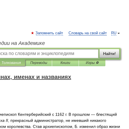
Запомнить сайт
Словарь на свой сайт
RU
едии на Академике
Найти!
Толкования
Переводы
Книги
Игры ⚽
нах, именах и названиях
иепископ
Кентерберийский
с
1162
г
.
В
прошлом
—
блестящий
иха
II
,
прекрасный
администратор
,
не
имевший
никакого
ром
королевства
.
Став
архиепископом
,
Б
.
изменил
образ
жизни