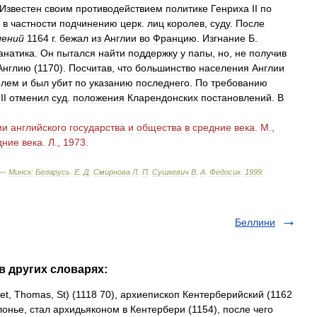
Известен
своим
противодействием
политике
Генриха
II
по
,
в
частности
подчинению
церк
.
лиц
королев
,
суду
.
После
лений
1164
г
.
бежал
из
Англии
во
Францию
.
Изгнание
Б
.
анатика
.
Он
пытался
найти
поддержку
у
папы
,
но
,
не
получив
Англию
(
1170
).
Посчитав
,
что
большинство
населения
Англии
олем
и
был
убит
по
указанию
последнего
.
По
требованию
II
отменил
суд
.
положения
Кларендонских
постановлений
.
В
ии
английского
государства
и
общества
в
средние
века
.
М
.,
дние
века
.
Л
.,
1973
.
 —
Минск:
Беларусь
.
Е
.
Д
.
Смирнова
Л
.
П
.
Сушкевич
В
.
А
.
Федосик
.
1999
.
Беллини
 в других словарях:
et, Thomas, St) (1118 70), архиепископ Кентерберийский (1162
лонье, стал архидьяконом в Кентербери (1154), после чего